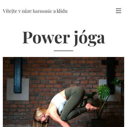
Vítejte v oáze
a klidu
harmonie
Power jóga