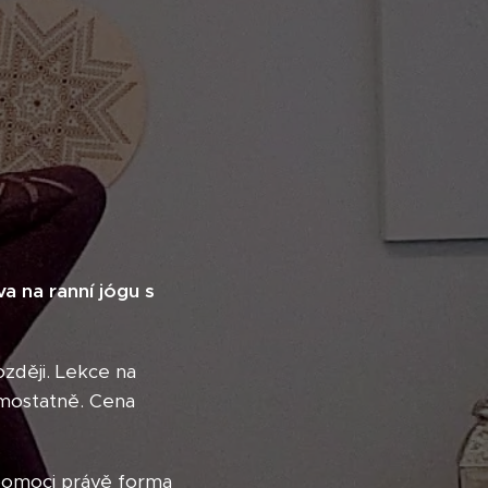
a na ranní jógu s
ozději. Lekce na
samostatně. Cena
e pomoci právě forma