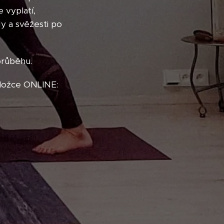
 vyplatí,
y a svěžesti po
průběhu.
áložce ONLINE: