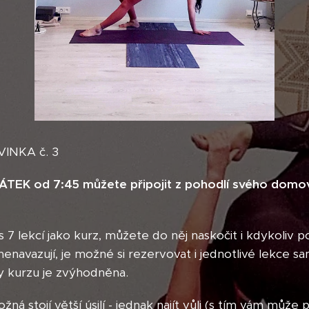
INKA č. 3
PÁTEK od 7:45 můžete připojit z pohodlí svého domov
s 7 lekcí jako kurz, můžete do něj naskočit i kdykoliv p
nenavazují, je možné si rezervovat i jednotlivé lekce 
y kurzu je zvýhodněna.
ná stojí větší úsilí - jednak najít vůli (s tím vám můž