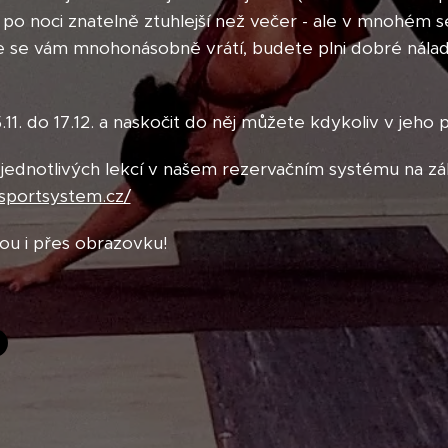
 po noci znatelně ztuhlejší než večer - ale v mnohém se
e se vám mnohonásobně vrátí, budete plni dobré nálad
.11. do 17.12. a naskočit do něj můžete kdykoliv v jeho 
 jednotlivých lekcí v našem rezervačním systému na z
isportsystem.cz/
ou i přes obrazovku!