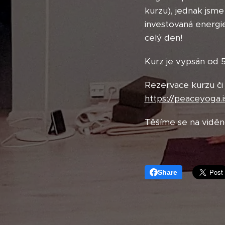
kurzu), jednak jsme
investovaná energi
celý den!
Kurz je vypsán od 5
Rezervace kurzu či
https://peaceyoga.
Těšíme se na viděn
Share