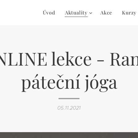
Úvod
Aktuality
Akce
Kurzy
LINE lekce - Ra
páteční jóga
05.11.2021