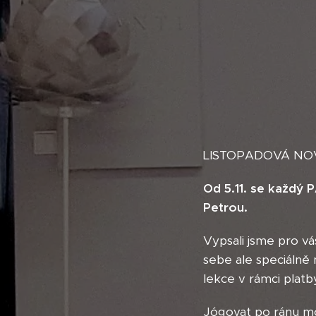
LISTOPADOVÁ NOV
Od 5.11. se každý 
Petrou.
Vypsali jsme pro vá
sebe ale speciálně 
lekce v rámci platb
Jógovat po ránu mož