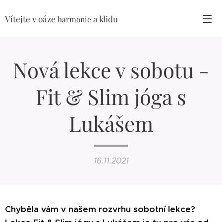
Vítejte v oáze
a klidu
harmonie
Nová lekce v sobotu -
Fit & Slim jóga s
Lukášem
16.11.2021
Chyběla vám v našem rozvrhu sobotní lekce?