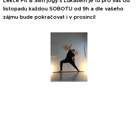
Lekce Fit & Slim jógy s Lukášem je tu pro vás od
listopadu každou SOBOTU od 9h a dle vašeho
zájmu bude pokračovat i v prosinci!
🍂 NOVINKA č. 5 🍂
Lekce Fit & Slim jógy s Lukášem je tu pro vás od
listopadu každou SOBOTU -
NOVĚ OD 9h.
🍂 Lekce je určena pro všechny, kdo chtějí pomocí
dynamické power jógy intenzivně a efektivně