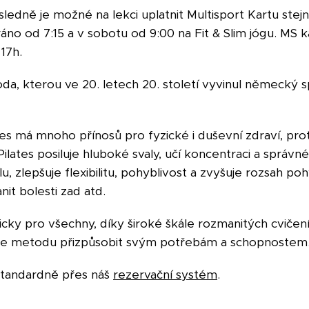
ledně je možné na lekci uplatnit Multisport Kartu stejn
ráno od 7:15 a v sobotu od 9:00 na Fit & Slim jógu. MS 
17h.
toda, kterou ve 20. letech 20. století vyvinul německý
tes má mnoho přínosů pro fyzické i duševní zdraví, pro
 Pilates posiluje hluboké svaly, učí koncentraci a správ
ílu, zlepšuje flexibilitu, pohyblivost a zvyšuje rozsah 
nit bolesti zad atd.
icky pro všechny, díky široké škále rozmanitých cvičení
ůže metodu přizpůsobit svým potřebám a schopnostem
 standardně přes náš
rezervační systém
.