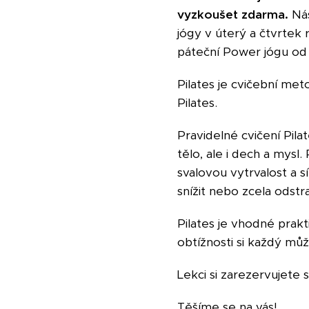
vyzkoušet zdarma.
Nás
jógy v úterý a čtvrtek 
páteční Power jógu od 
Pilates je cvičební me
Pilates.
Pravidelné cvičení Pila
tělo, ale i dech a mysl.
svalovou vytrvalost a s
snížit nebo zcela odstra
Pilates je vhodné prakt
obtížnosti si každý m
Lekci si zarezervujete
Těšíme se na vás!