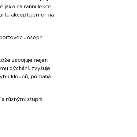
ě jako na ranní lekce
kartu akceptujeme i na
 sportovec Joseph
tože zapojuje nejen
nému dýchání, zvyšuje
pohybu kloubů, pomáhá
 s různými stupni
.