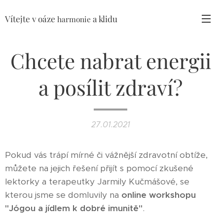
Vítejte v oáze
a klidu
harmonie
Chcete nabrat energii
a posílit zdraví?
27.01.2021
Pokud vás trápí mírné či vážnější zdravotní obtíže,
můžete na jejich řešení přijít s pomocí zkušené
lektorky a terapeutky Jarmily Kučmášové, se
kterou jsme se domluvily na
online workshopu
"Jógou a jídlem k dobré imunitě"
.